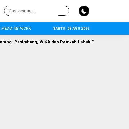
 MEDIA NETWORK
SABTU, 08 AGU 2026
, WIKA dan Pemkab Lebak Capai Titik Temu
DLH Lebak Dor