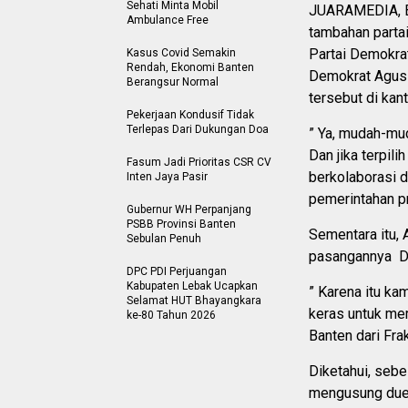
Sehati Minta Mobil
JUARAMEDIA, B
Ambulance Free
tambahan partai
Partai Demokra
Kasus Covid Semakin
Rendah, Ekonomi Banten
Demokrat Agus
Berangsur Normal
tersebut di kan
Pekerjaan Kondusif Tidak
Terlepas Dari Dukungan Doa
” Ya, mudah-mud
Dan jika terpili
Fasum Jadi Prioritas CSR CV
berkolaborasi 
Inten Jaya Pasir
pemerintahan pr
Gubernur WH Perpanjang
PSBB Provinsi Banten
Sementara itu,
Sebulan Penuh
pasangannya Dim
DPC PDI Perjuangan
Kabupaten Lebak Ucapkan
” Karena itu k
Selamat HUT Bhayangkara
keras untuk me
ke-80 Tahun 2026
Banten dari Frak
Diketahui, sebe
mengusung duet