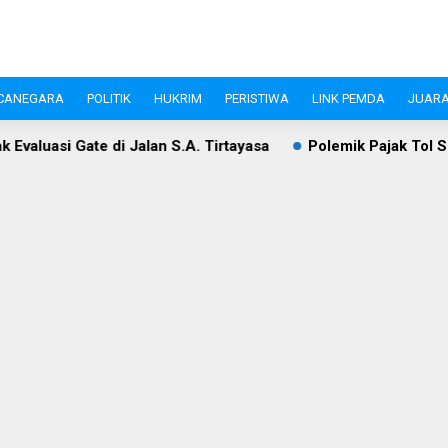
CANEGARA
POLITIK
HUKRIM
PERISTIWA
LINK PEMDA
JUARA
Jalan S.A. Tirtayasa
Polemik Pajak Tol Serang–Panimbang