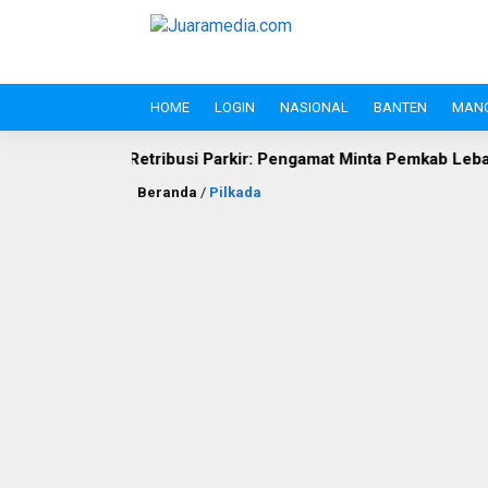
HOME
LOGIN
NASIONAL
BANTEN
MAN
etribusi Parkir: Pengamat Minta Pemkab Lebak Evaluasi Gate di 
Beranda
/
Pilkada