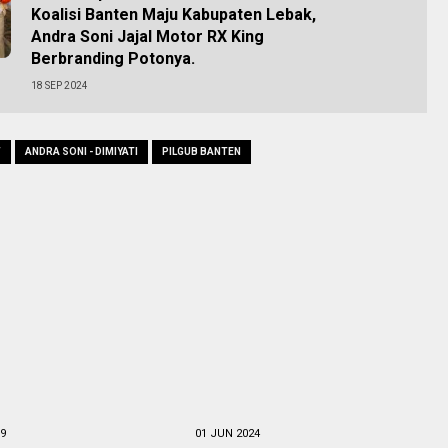
Koalisi Banten Maju Kabupaten Lebak,
Andra Soni Jajal Motor RX King
Berbranding Potonya.
18 SEP 2024
T
ANDRA SONI - DIMIYATI
PILGUB BANTEN
19
01 JUN 2024