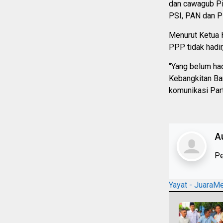
dan cawagub Pi
PSI, PAN dan P
Menurut Ketua 
PPP tidak hadi
“Yang belum had
Kebangkitan Ba
komunikasi Part
A
Pe
Yayat - JuaraM