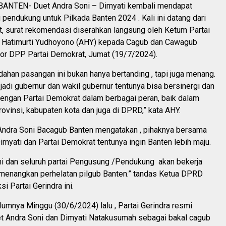
ANTEN- Duet Andra Soni – Dimyati kembali mendapat
 pendukung untuk Pilkada Banten 2024 . Kali ini datang dari
t, surat rekomendasi diserahkan langsung oleh Ketum Partai
 Hatimurti Yudhoyono (AHY) kepada Cagub dan Cawagub
tor DPP Partai Demokrat, Jumat (19/7/2024).
ahan pasangan ini bukan hanya bertanding , tapi juga menang.
h jadi gubernur dan wakil gubernur tentunya bisa bersinergi dan
dengan Partai Demokrat dalam berbagai peran, baik dalam
ovinsi, kabupaten kota dan juga di DPRD,” kata AHY.
 Andra Soni Bacagub Banten mengatakan , pihaknya bersama
yati dan Partai Demokrat tentunya ingin Banten lebih maju.
ami dan seluruh partai Pengusung /Pendukung akan bekerja
menangkan perhelatan pilgub Banten.” tandas Ketua DPRD
si Partai Gerindra ini.
lumnya Minggu (30/6/2024) lalu , Partai Gerindra resmi
 Andra Soni dan Dimyati Natakusumah sebagai bakal cagub