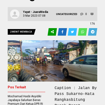
Yayat - JuaraMedia
0
UNCATEGORIZED
3 Mar 2023 07:08
176
2 MENIT MEMBACA
Pos Terkait
Caption : Jalan By
Pass Sukarno-Hata
Mochamad Hasbi Asyidiki
Rangkasbitung
Jayabaya Salurkan Beras
Premium Dari Ketua DPR RI