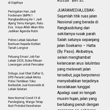
Rusak Berat
di Dapilnya
JUARAMEDIA,LEBAK-
Peringatan Hari Jadi
Fordenam SMPN 1
Sejumlah titik ruas jalan
Rangkasbitung Ke 1 Jadi
Nasional yang berada di
Ajang Temu Kangen, Ratu
Eva : Insya Allah Akan Kita
Rangkasbitung dan
Jadikan Agenda Rutin
sekitarnya rusak parah.
Salah satunya sepanjang
Polres Lebak Salurkan
Bantuan Kepada Korban
jalan Soekarno – Hatta
Tanah Longsor
(By Pass). Akibatnya,
Peluang Emas! Job Fair
selain menghambat
Lebak 2025, Buka Ribuan
kelancaran arus lalulintas
Lowongan untuk Pencaker
yang melewati jalan
Diduga Jual Obat Daftar G,
tersebut, juga berpotensi
DPD Perank Lebak Minta
menyebabkan terjadinya
Polisi Tertibkan Toko
Berkedok Jual Kosmetik di
kecelakaan tunggal.
Lebak Selatan
Apalagi saat ini tengah
New Normal Covid-19 di
musim hujan, jalan yang
Pandeglang, Warga Tetap
berlubang penuh dengan
Ikuti Protokol Kesehatan