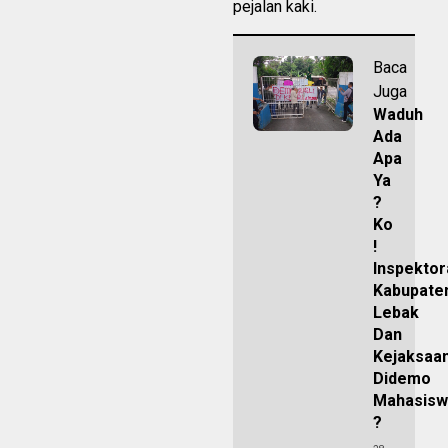
pejalan kaki.
Baca
Juga
Waduh
Ada
Apa
Ya
?
Ko
!
Inspektor
Kabupate
Lebak
Dan
Kejaksaa
Didemo
Mahasisw
?