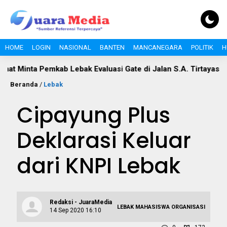
HOME
LOGIN
NASIONAL
BANTEN
MANCANEGARA
POLITIK
H
Pemkab Lebak Evaluasi Gate di Jalan S.A. Tirtayasa
Polemik
Beranda
/
Lebak
Cipayung Plus
Deklarasi Keluar
dari KNPI Lebak
Redaksi - JuaraMedia
LEBAK
MAHASISWA
ORGANISASI
14 Sep 2020 16:10