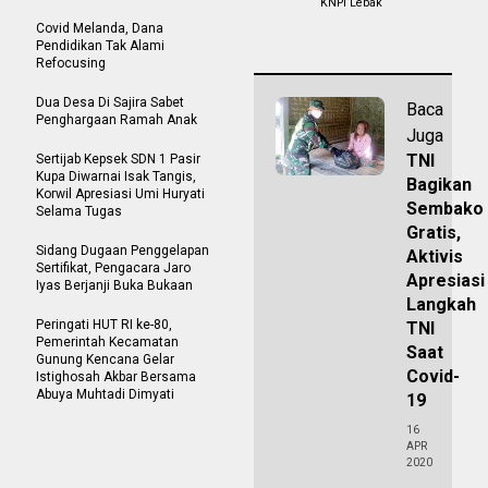
KNPI Lebak
Covid Melanda, Dana
Pendidikan Tak Alami
Refocusing
Dua Desa Di Sajira Sabet
Baca
Penghargaan Ramah Anak
Juga
TNI
Sertijab Kepsek SDN 1 Pasir
Kupa Diwarnai Isak Tangis,
Bagikan
Korwil Apresiasi Umi Huryati
Sembako
Selama Tugas
Gratis,
Sidang Dugaan Penggelapan
Aktivis
Sertifikat, Pengacara Jaro
Apresiasi
Iyas Berjanji Buka Bukaan
Langkah
Peringati HUT RI ke-80,
TNI
Pemerintah Kecamatan
Saat
Gunung Kencana Gelar
Covid-
Istighosah Akbar Bersama
Abuya Muhtadi Dimyati
19
16
APR
2020