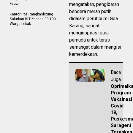
Fauzi
mengatakan, pengibaran
bendera merah putih
Kantor Pos Rangkasbitung
didalam perut bumi Goa
Salurkan BLT Kepada 39.100
Warga Lebak
Karang, sangat
menginspirasi para
pemuda untuk terus
semangat dalam mengisi
kemerdekaan.
Baca
Juga
Oprimalk
Program
Vaksinasi
Covid
19,
Puskesm
Sarageni
Terapkan