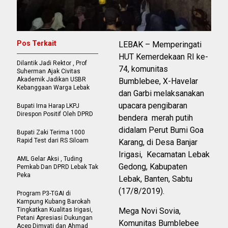
Pos Terkait
LEBAK – Memperingati
HUT Kemerdekaan RI ke-
Dilantik Jadi Rektor , Prof
74, komunitas
Suherman Ajak Civitas
Akademik Jadikan USBR
Bumblebee, X-Havelar
Kebanggaan Warga Lebak
dan Garbi melaksanakan
upacara pengibaran
Bupati Irna Harap LKPJ
Direspon Positif Oleh DPRD
bendera merah putih
didalam Perut Bumi Goa
Bupati Zaki Terima 1000
Rapid Test dari RS Siloam
Karang, di Desa Banjar
Irigasi, Kecamatan Lebak
AML Gelar Aksi , Tuding
Gedong, Kabupaten
Pemkab Dan DPRD Lebak Tak
Peka
Lebak, Banten, Sabtu
(17/8/2019).
Program P3-TGAI di
Kampung Kubang Barokah
Tingkatkan Kualitas Irigasi,
Mega Novi Sovia,
Petani Apresiasi Dukungan
Komunitas Bumblebee
Acep Dimyati dan Ahmad