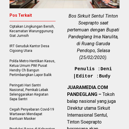
Pos Terkait
Bos Sirkuit Sentul Tinton
Soeprapto saat
Ciptakan Lingkungan Bersih,
pertemuan dengan Bupati
Kecamatan Warunggunung
Giat Jumsih
Pandeglang Irna Narulita,
di Ruang Garuda
IRT Geruduk Kantor Desa
Pendopo, Selasa
Cigoong Utara
(25/02/2020).
Polda Metro Hentikan Kasus,
Ketua Umum PWI Pusat
Penulis :Deni
Hendry Ch Bangun
Pertimbangkan Lapor Balik
|Editor :Budy
Peringati Hari Santri
JUARAMEDIA.COM
Nasional, Pemkab Lebak
PANDEGLANG –
Tokoh
Selenggarakan Kegiatan
Sapa Santri
balap nasional yang juga
Direktur utama Sirkuit
Cegah Penyebaran Covid-19
Wartawan Mendapat
Internasional Sentul,
Bantuan Masker
Tinton Soeprapto
berencana akan
Produksi Beras di Kabupaten