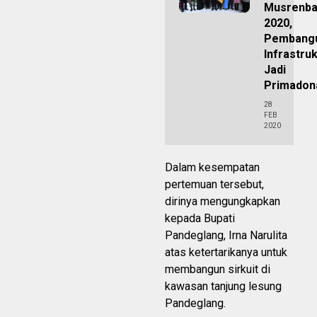
Musrenb
2020,
Pembang
Infrastru
Jadi
Primadon
28
FEB
2020
Dalam kesempatan
pertemuan tersebut,
dirinya mengungkapkan
kepada Bupati
Pandeglang, Irna Narulita
atas ketertarikanya untuk
membangun sirkuit di
kawasan tanjung lesung
Pandeglang.