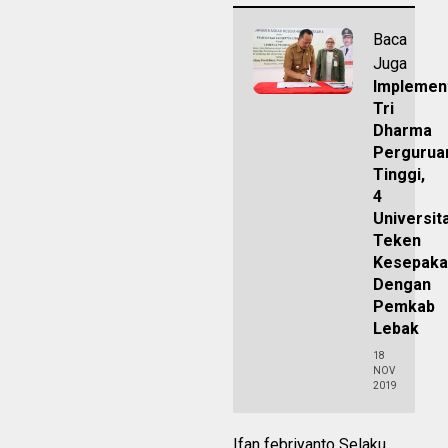
Baca
Juga
Implemen
Tri
Dharma
Pergurua
Tinggi,
4
Universit
Teken
Kesepaka
Dengan
Pemkab
Lebak
18
NOV
2019
Ifan febriyanto Selaku