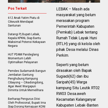
Pos Terkait
LEBAK – Masih ada
masyarakat yang belum
612 Anak Yatim Piatu di
merasakan program
Cikeusik Mendapat
Santunan
Pemerintah Kabupaten
(Pemkab) Lebak tentang
Datangi Pj Bupati Lebak,
Rumah Tidak Layak Huni
Kepala KPKNL Siap Bantu
Maksimal Potensi Kekayaan
(RTLH) yang di kelola oleh
Negara
pihak Desa melalui Dinas
HUT PDAM Pandeglang
Perkim.
Momentum Lebih
Optimalkan Pelayanan
Seperti yang belum
dirasakan oleh Bapak
Pemdes Sudamanik Bangun
Jembatan Gantung
Sugiadi(62) dan ibu
Penghubung Kampung
Saripah(45) Warga
Cibayong – Cikadongdong,
Agar Awet Wargapun
kampung Situ Leutik RT02
Diminta Untuk Memelihara
RW03 Desa.aweh
Berharap Pengurus Diisi
Kecamatan Kalanganyar
Oleh Profesional, Bupati Irna
Kabupaten Lebak-Banten
Siap Dorong Kemajuan KONI