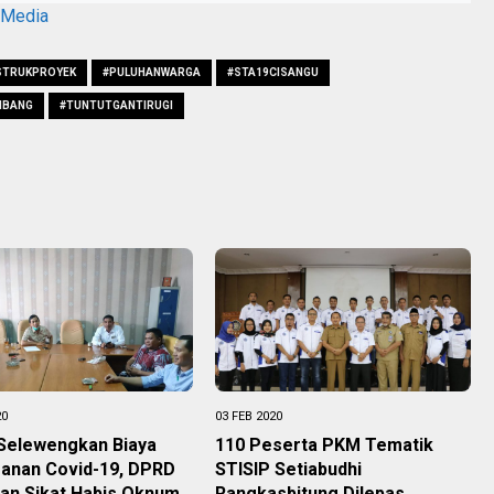
aMedia
STRUKPROYEK
#PULUHANWARGA
#STA19CISANGU
MBANG
#TUNTUTGANTIRUGI
20
03 FEB 2020
 Selewengkan Biaya
110 Peserta PKM Tematik
anan Covid-19, DPRD
STISIP Setiabudhi
an Sikat Habis Oknum
Rangkasbitung Dilepas