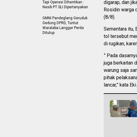
digarap, dan jik
Tapi Operasi Dihentikan :
Nasib PT SLI Dipertanyakan
Rosidin warga d
(8/8).
GMNI Pandeglang Geruduk
Gedung DPRD, Tuntut
Waralaba Langgar Perda
Sementara itu, 
Ditutup
tol tersebut m
di rugikan, kar
” Pada dasarnya
juga berkaitan 
warung saja sa
pihak pelaksana
lancar,” kata Eki.