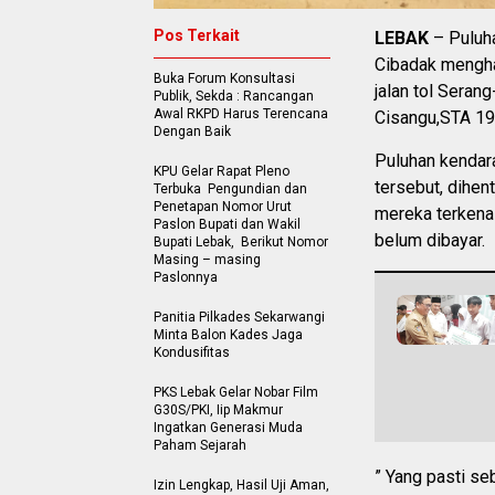
Pos Terkait
LEBAK
– Puluh
Cibadak mengha
Buka Forum Konsultasi
jalan tol Seran
Publik, Sekda : Rancangan
Awal RKPD Harus Terencana
Cisangu,STA 19
Dengan Baik
Puluhan kendara
KPU Gelar Rapat Pleno
tersebut, dihe
Terbuka Pengundian dan
Penetapan Nomor Urut
mereka terkena 
Paslon Bupati dan Wakil
belum dibayar.
Bupati Lebak, Berikut Nomor
Masing – masing
Paslonnya
Panitia Pilkades Sekarwangi
Minta Balon Kades Jaga
Kondusifitas
PKS Lebak Gelar Nobar Film
G30S/PKI, Iip Makmur
Ingatkan Generasi Muda
Paham Sejarah
” Yang pasti se
Izin Lengkap, Hasil Uji Aman,