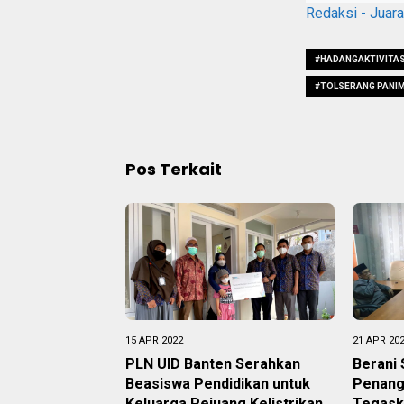
Redaksi - Juar
#HADANGAKTIVITA
#TOLSERANG PANI
Pos Terkait
15 APR 2022
21 APR 20
PLN UID Banten Serahkan
Berani
Beasiswa Pendidikan untuk
Penang
Keluarga Pejuang Kelistrikan
Tegask