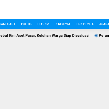
CANEGARA
POLITIK
HUKRIM
PERISTIWA
LINK PEMDA
JUARA
n Warga Siap Dievaluasi
Perangi Stunting, Ketua TP PKK L