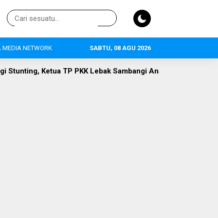
 MEDIA NETWORK
SABTU, 08 AGU 2026
ebak Sambangi Anak Asuh di Desa Curugpanjang
Hak Publik