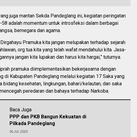
ang juga mantan Sekda Pandeglang ini, kegiatan peringatan
e-58 adalah momentum untuk introsfeksi dalam berbagai
angsa, bernegara dan agama.
 Dirgahayu Pramuka kita jangan melupakan terhadap sejarah
ahlawan, org tua kita yang telah wafat mendahului kita. Jasa-
annya jangan kita lupakan dan harus kita hargai,” tuturnya.
kiprah pramuka diimplementasikan bekerjasama dengan
ng di Kabupaten Pandeglang melalui kegiatan 17 Saka yang
a bidang kesehatan, lingkungan, bahari/kelautan, dan saka
k mencegah peredaran dan bahaya terhadap Narkoba.
Baca Juga
PPP dan PKB Bangun Kekuatan di
Pilkada Pandeglang
06 JUL 2020