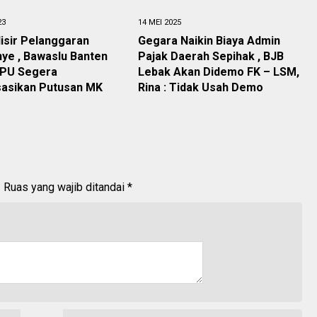
23
14 MEI 2025
isir Pelanggaran
Gegara Naikin Biaya Admin
ye , Bawaslu Banten
Pajak Daerah Sepihak , BJB
KPU Segera
Lebak Akan Didemo FK – LSM,
sasikan Putusan MK
Rina : Tidak Usah Demo
.
Ruas yang wajib ditandai
*