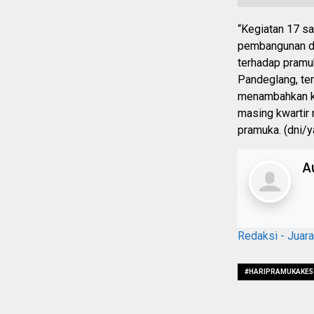
“Kegiatan 17 s
pembangunan di
terhadap pramu
Pandeglang, ter
menambahkan ke
masing kwartir 
pramuka. (dni/y
A
Redaksi - Juar
#HARIPRAMUKAKE5