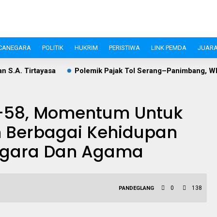
CANEGARA
POLITIK
HUKRIM
PERISTIWA
LINK PEMDA
JUARA
ayasa
Polemik Pajak Tol Serang–Panimbang, WIKA dan Pem
 -58, Momentum Untuk
m Berbagai Kehidupan
egara Dan Agama
0
138
PANDEGLANG