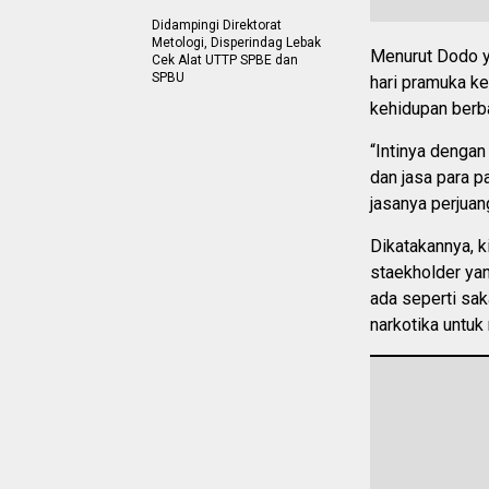
Didampingi Direktorat
Metologi, Disperindag Lebak
Menurut Dodo y
Cek Alat UTTP SPBE dan
SPBU
hari pramuka k
kehidupan berb
“Intinya dengan
dan jasa para p
jasanya perjuang
Dikatakannya, 
staekholder ya
ada seperti sak
narkotika untu