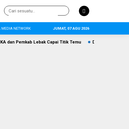
 MEDIA NETWORK
JUMAT, 07 AGU 2026
kab Lebak Capai Titik Temu
DLH Lebak Dorong Perluasan 