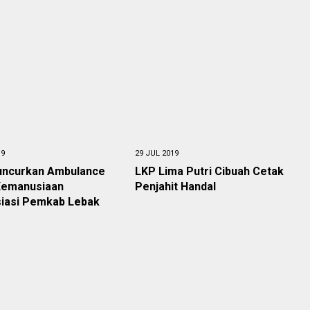
19
29 JUL 2019
uncurkan Ambulance
LKP Lima Putri Cibuah Cetak
Kemanusiaan
Penjahit Handal
siasi Pemkab Lebak