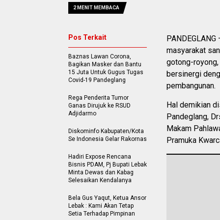
2 MENIT MEMBACA
Pos Terkait
PANDEGLANG – 
masyarakat san
Baznas Lawan Corona,
gotong-royong, 
Bagikan Masker dan Bantu
15 Juta Untuk Gugus Tugas
bersinergi den
Covid-19 Pandeglang
pembangunan.
Rega Penderita Tumor
Hal demikian d
Ganas Dirujuk ke RSUD
Adjidarmo
Pandeglang, Dr
Makam Pahlawan
Diskominfo Kabupaten/Kota
Se Indonesia Gelar Rakornas
Pramuka Kwarca
Hadiri Expose Rencana
Bisnis PDAM, Pj Bupati Lebak
Minta Dewas dan Kabag
Selesaikan Kendalanya
Bela Gus Yaqut, Ketua Ansor
Lebak : Kami Akan Tetap
Setia Terhadap Pimpinan