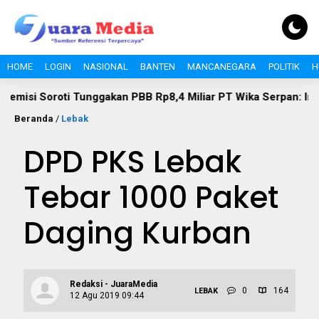
HOME
LOGIN
NASIONAL
BANTEN
MANCANEGARA
POLITIK
H
roti Tunggakan PBB Rp8,4 Miliar PT Wika Serpan: Investor Bes
Beranda
/
Lebak
DPD PKS Lebak
Tebar 1000 Paket
Daging Kurban
Redaksi - JuaraMedia
0
164
LEBAK
12 Agu 2019 09:44