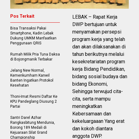
Pos Terkait
LEBAK – Rapat Kerja
DWP bertujuan untuk
Bisa Transaksi Pakai
menyamakan persepsi
Smartphone, Kadin Lebak
Dukung UMKM Manfaatkan
program kerja yang telah
Penggunaan QRIS
dan akan dilaksanakan di
tahun berikutnya melalui
Rumah Milik Pria Tuna Daksa
di Bojongmanik Terbakar
kesekretariatan program
kerja Bidang Pendidikan,
Jelang New Normal,
Kemenkumham Kanwil
bidang sosial budaya dan
Banten Ingatkan Protokol
bidang Ekonomi,
Kesehatan
Sehingga terwujud cita-
Thoni-Imat Resmi Daftar Ke
cita, serta mampu
KPU Pandeglang Diusung 2
meningkatkan
Partai
Kebersamaan dan
Santri Darel Azhar
kekeluargaaan Yang erat
Rangkasbitung Mendunia,
Borong 189 Medali di
dan kokoh diantara
Kejuaraan Silat Grand
anggota DWP.
Championship