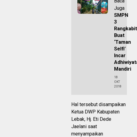
Baca
Juga
SMPN
3
Rangkabi
Buat
‘Taman
Selfi’
Incar
Adhiwiyat
Mandiri
18
OKT
2018
Hal tersebut disampaikan
Ketua DWP Kabupaten
Lebak, Hj. Eti Dede
Jaelani saat
menyampaikan