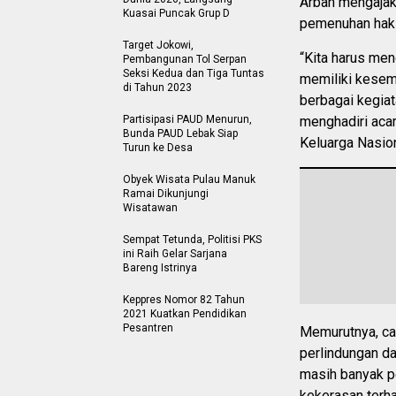
Arban mengajak
Kuasai Puncak Grup D
pemenuhan hak 
Target Jokowi,
“Kita harus men
Pembangunan Tol Serpan
Seksi Kedua dan Tiga Tuntas
memiliki kesem
di Tahun 2023
berbagai kegiat
Partisipasi PAUD Menurun,
menghadiri aca
Bunda PAUD Lebak Siap
Keluarga Nasion
Turun ke Desa
Obyek Wisata Pulau Manuk
Ramai Dikunjungi
Wisatawan
Sempat Tetunda, Politisi PKS
ini Raih Gelar Sarjana
Bareng Istrinya
Keppres Nomor 82 Tahun
2021 Kuatkan Pendidikan
Pesantren
Memurutnya, ca
perlindungan da
masih banyak p
kekerasan terh