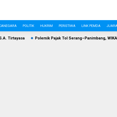
CANEGARA
POLITIK
HUKRIM
PERISTIWA
LINK PEMDA
JUARA
Polemik Pajak Tol Serang–Panimbang, WIKA dan Pemkab Lebak 