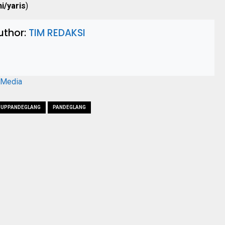
ni/yaris
)
uthor:
TIM REDAKSI
aMedia
UPPANDEGLANG
PANDEGLANG