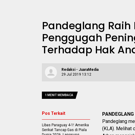
Pandeglang Raih 
Penggugah Penin
Terhadap Hak An
Redaksi - JuaraMedia
29 Jul 2019 13:12
1 MENIT MEMBACA
Pos Terkait
PANDEGLANG
Pandeglang men
Libas Paraguay 4-1! Amerika
(KLA). Melihat 
Serikat Tancap Gas di Piala
Dunia 2026, Langsung