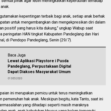
 semua pihak agar lebih meningkatkan keperdulian terhadap
anak.
gutamakan kepentingan terbaik bagi anak, setiap anak berhak
patan untuk mengembangkan dan mengekpresikan diri dalam
an positif yang harus kita dukung,” ungkap Wabup saat
ra peringatan HAN tingkat Kabupaten Pandeglang dan Hari
al, di Pendopo Pandeglang, Senin (29/7).
Baca Juga
Lewat Aplikasi Playstore i Pusda
Pandeglang, Perpustakaan Digital
Dapat Diakses Masyarakat Umum
01 DES 2020
paian ini merupakan pemicu untuk terus meningkatkan
n pemenuhan hak anak. Meskipun begitu, kata Tanto, saat ini
ermasalahan yang dihadapi seperti masih maraknya
adap anak, anak kebutuhan khusus yang belum terpenuhi