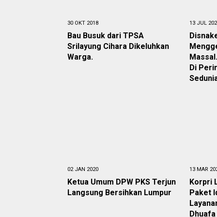
30 OKT 2018
13 JUL 20
Bau Busuk dari TPSA
Disnak
Srilayung Cihara Dikeluhkan
Mengge
Warga.
Massal.
Di Peri
Seduni
02 JAN 2020
13 MAR 20
Ketua Umum DPW PKS Terjun
Korpri 
Langsung Bersihkan Lumpur
Paket I
Layanan
Dhuafa 