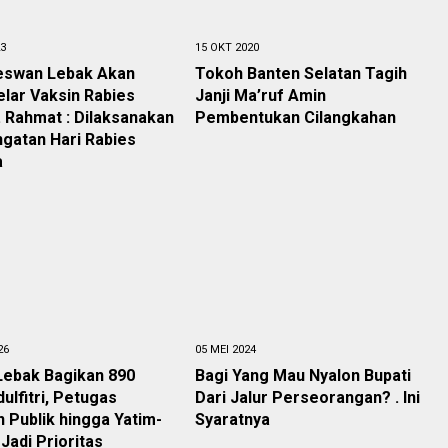
23
15 OKT 2020
eswan Lebak Akan
Tokoh Banten Selatan Tagih
lar Vaksin Rabies
Janji Ma’ruf Amin
 Rahmat : Dilaksanakan
Pembentukan Cilangkahan
ngatan Hari Rabies
a
26
05 MEI 2024
Lebak Bagikan 890
Bagi Yang Mau Nyalon Bupati
dulfitri, Petugas
Dari Jalur Perseorangan? . Ini
 Publik hingga Yatim-
Syaratnya
Jadi Prioritas