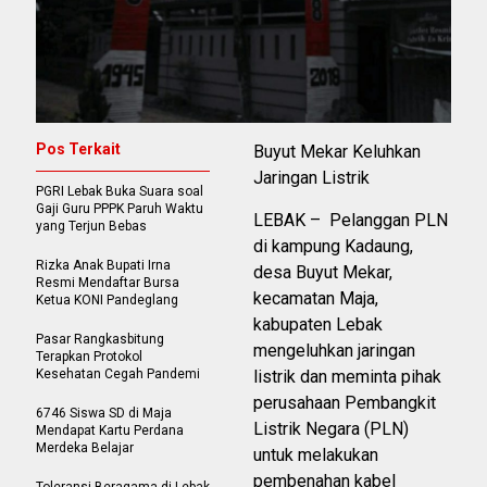
Pos Terkait
Buyut Mekar Keluhkan
Jaringan Listrik
PGRI Lebak Buka Suara soal
Gaji Guru PPPK Paruh Waktu
LEBAK – Pelanggan PLN
yang Terjun Bebas
di kampung Kadaung,
Rizka Anak Bupati Irna
desa Buyut Mekar,
Resmi Mendaftar Bursa
kecamatan Maja,
Ketua KONI Pandeglang
kabupaten Lebak
Pasar Rangkasbitung
mengeluhkan jaringan
Terapkan Protokol
Kesehatan Cegah Pandemi
listrik dan meminta pihak
perusahaan Pembangkit
6746 Siswa SD di Maja
Listrik Negara (PLN)
Mendapat Kartu Perdana
Merdeka Belajar
untuk melakukan
pembenahan kabel