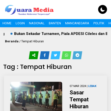
HOME
LOGIN
NASIONAL
BANTEN
MANCANEGARA
POLITIK
H
g
Bukan Sekadar Turnamen, Piala APDESI Cileles dan BI
Beranda
/
Tempat Hiburan
Tag : Tempat Hiburan
07 MAR 2024 |
LEBAK
Sasar
Tempat
Hiburan