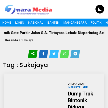
HOME
LOGIN
NASIONAL
BANTEN
MANCANEGARA
POLITIK
H
mik Gate Parkir Jalan S.A. Tirtayasa Lebak: Disperindag Sebut 
Beranda
/
Sukajaya
Tag : Sukajaya
04 MAR 2026 |
INFRASTRUKUR
Dump Truk
Bintonik
Diduga