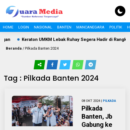
HOME
LOGIN
NASIONAL
BANTEN
MANCANEGARA
POLITIK
H
gan
Keraton UMKM Lebak Ruhay Segera Hadir di Rangkasbit
Beranda
/
Pilkada Banten 2024
Tag : Pilkada Banten 2024
08 OKT 2024 |
PILKADA
Pilkada
Banten, Jb
Gabung ke