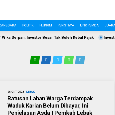
CANEGARA
POLITIK
HUKRIM
PERISTIWA
LINK PEMDA
JUARA
Besar Tak Boleh Kebal Pajak
Investasi Pandeglang Tembus 
26 OKT 2023 |
LEBAK
Ratusan Lahan Warga Terdampak
Waduk Karian Belum Dibayar, Ini
Penjelasan Asda I Pemkab Lebak