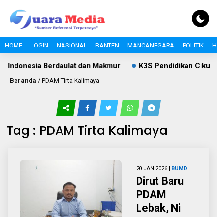
HOME
LOGIN
NASIONAL
BANTEN
MANCANEGARA
POLITIK
H
 Indonesia Berdaulat dan Makmur
K3S Pendidikan Cikulur
Beranda
/
PDAM Tirta Kalimaya
Tag : PDAM Tirta Kalimaya
20 JAN 2026 |
BUMD
Dirut Baru
PDAM
Lebak, Ni