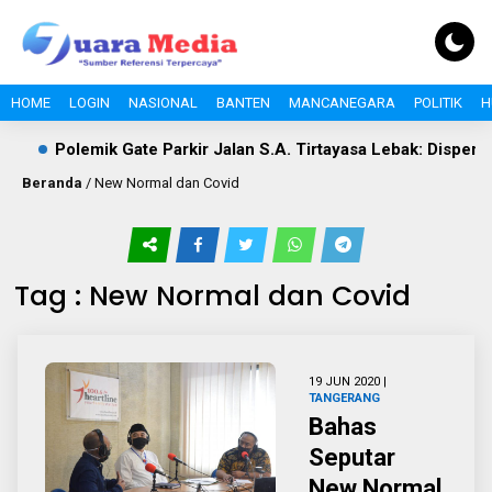
HOME
LOGIN
NASIONAL
BANTEN
MANCANEGARA
POLITIK
H
Polemik Gate Parkir Jalan S.A. Tirtayasa Lebak: Disperind
Beranda
/
New Normal dan Covid
Tag : New Normal dan Covid
19 JUN 2020 |
TANGERANG
Bahas
Seputar
New Normal