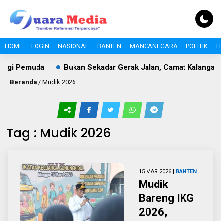
HOME
LOGIN
NASIONAL
BANTEN
MANCANEGARA
POLITIK
H
ergi Pemuda
Bukan Sekadar Gerak Jalan, Camat Kalanganya
Beranda
/
Mudik 2026
Tag : Mudik 2026
15 MAR 2026 |
BANTEN
Mudik
Bareng IKG
2026,