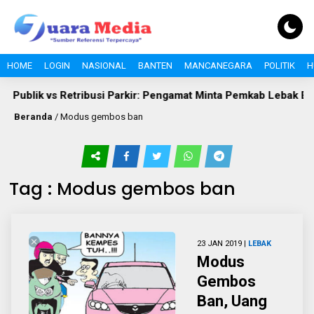
HOME
LOGIN
NASIONAL
BANTEN
MANCANEGARA
POLITIK
H
 Publik vs Retribusi Parkir: Pengamat Minta Pemkab Lebak Evalu
Beranda
/
Modus gembos ban
Tag : Modus gembos ban
23 JAN 2019 |
LEBAK
Modus
Gembos
Ban, Uang