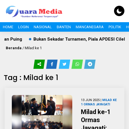
HOME
LOGIN
NASIONAL
BANTEN
MANCANEGARA
POLITIK
H
an Puing
Bukan Sekadar Turnamen, Piala APDESI Cileles
Beranda
/
Milad ke 1
Tag : Milad ke 1
13 JUN 2025 |
MILAD KE
1 ORMAS JAYAGATI
Milad ke-1
Ormas
Jayagati: