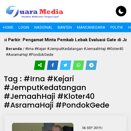
HOME
LOGIN
NASIONAL
BANTEN
MANCANEGARA
POLITIK
H
usi Parkir: Pengamat Minta Pemkab Lebak Evaluasi Gate di Jalan 
Beranda
/
#Irna #Kejari #JemputKedatangan #JemaahHaji #Kloter40
#AsramaHaji #PondokGede
Tag : #Irna #Kejari
#JemputKedatangan
#JemaahHaji #Kloter40
#AsramaHaji #PondokGede
06 SEP 2019 |