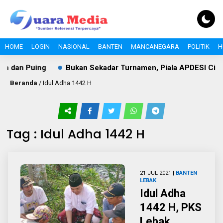
HOME
LOGIN
NASIONAL
BANTEN
MANCANEGARA
POLITIK
H
n dan Puing
Bukan Sekadar Turnamen, Piala APDESI Cile
Beranda
/
Idul Adha 1442 H
Tag : Idul Adha 1442 H
21 JUL 2021 |
BANTEN
LEBAK
Idul Adha
1442 H, PKS
Lebak