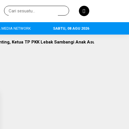
 MEDIA NETWORK
SABTU, 08 AGU 2026
KK Lebak Sambangi Anak Asuh di Desa Curugpanjang
Hak P