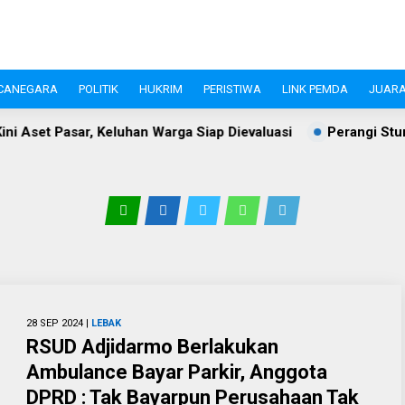
CANEGARA
POLITIK
HUKRIM
PERISTIWA
LINK PEMDA
JUARA
luhan Warga Siap Dievaluasi
Perangi Stunting, Ketua TP P
28 SEP 2024 |
LEBAK
RSUD Adjidarmo Berlakukan
Ambulance Bayar Parkir, Anggota
DPRD : Tak Bayarpun Perusahaan Tak