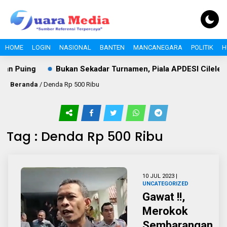
HOME
LOGIN
NASIONAL
BANTEN
MANCANEGARA
POLITIK
H
an Puing
Bukan Sekadar Turnamen, Piala APDESI Cileles 
Beranda
/
Denda Rp 500 Ribu
Tag : Denda Rp 500 Ribu
10 JUL 2023 |
UNCATEGORIZED
Gawat !!,
Merokok
Sembarangan