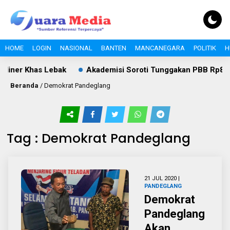
HOME
LOGIN
NASIONAL
BANTEN
MANCANEGARA
POLITIK
H
iner Khas Lebak
Akademisi Soroti Tunggakan PBB Rp8,4 Mi
Beranda
/
Demokrat Pandeglang
Tag : Demokrat Pandeglang
21 JUL 2020 |
PANDEGLANG
Demokrat
Pandeglang
Akan