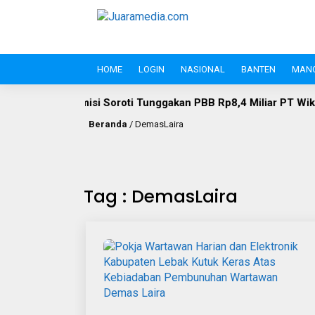
HOME
LOGIN
NASIONAL
BANTEN
MAN
 Soroti Tunggakan PBB Rp8,4 Miliar PT Wika Serpan: Investor 
Beranda
/
DemasLaira
Tag : DemasLaira