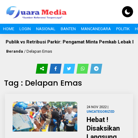
HOME
LOGIN
NASIONAL
BANTEN
MANCANEGARA
POLITIK
H
 Publik vs Retribusi Parkir: Pengamat Minta Pemkab Lebak Evalu
Beranda
/
Delapan Emas
Tag : Delapan Emas
24 NOV 2022 |
UNCATEGORIZED
Hebat !
Disaksikan
Langsung