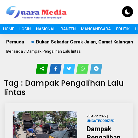
HOME
LOGIN
NASIONAL
BANTEN
MANCANEGARA
POLITIK
H
gi Pemuda
Bukan Sekadar Gerak Jalan, Camat Kalanganyar
Beranda
/
Dampak Pengalihan Lalu lintas
Tag : Dampak Pengalihan Lalu
lintas
25 APR 2022 |
UNCATEGORIZED
Dampak
Pengalihan