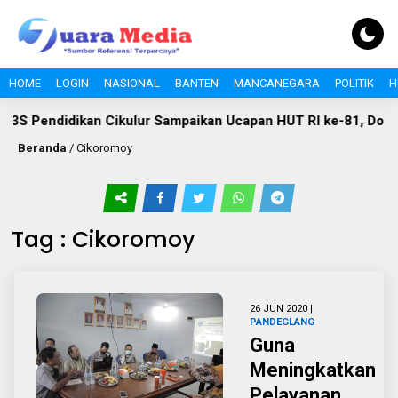
HOME
LOGIN
NASIONAL
BANTEN
MANCANEGARA
POLITIK
H
3S Pendidikan Cikulur Sampaikan Ucapan HUT RI ke-81, Dor
Beranda
/
Cikoromoy
Tag : Cikoromoy
26 JUN 2020 |
PANDEGLANG
Guna
Meningkatkan
Pelayanan,