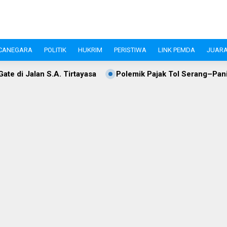
CANEGARA
POLITIK
HUKRIM
PERISTIWA
LINK PEMDA
JUARA
rtayasa
Polemik Pajak Tol Serang–Panimbang, WIKA dan P