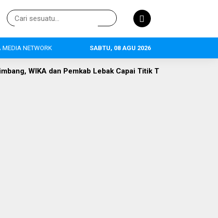
 MEDIA NETWORK
SABTU, 08 AGU 2026
emkab Lebak Capai Titik Temu
DLH Lebak Dorong Perluasa