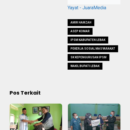
Yayat - JuaraMedia
AMIR HAMZAH
ASEP KOMAR
IPSM KABUPATEN LEBAK
PEKERJA SOSIAL MASYARAKAT
SK KEPENGURUSAN IPSM
WAKIL BUPATI LEBAK
Pos Terkait