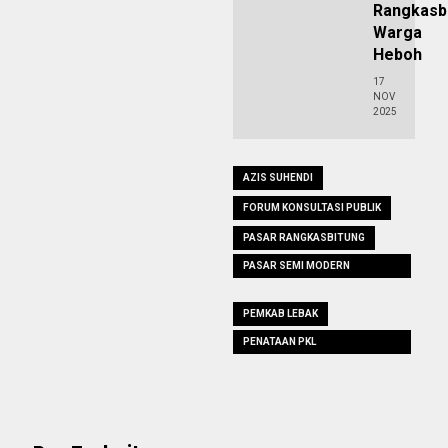
Rangkasbi
Warga
Heboh
17
NOV
2025
AZIS SUHENDI
FORUM KONSULTASI PUBLIK
PASAR RANGKASBITUNG
PASAR SEMI MODERN
RANGKASBITUNG
PEMKAB LEBAK
PENATAAN PKL
RANGKASBITUNG