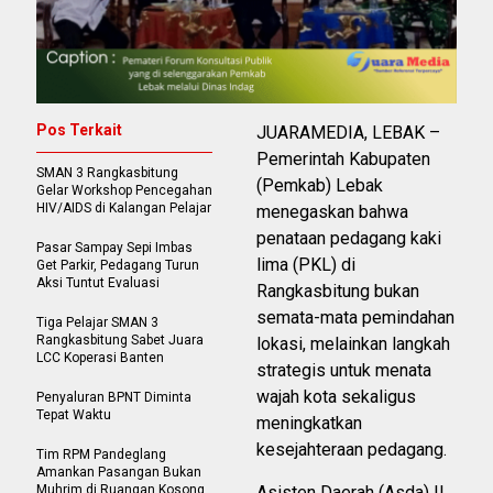
Pos Terkait
JUARAMEDIA, LEBAK –
Pemerintah Kabupaten
SMAN 3 Rangkasbitung
(Pemkab) Lebak
Gelar Workshop Pencegahan
HIV/AIDS di Kalangan Pelajar
menegaskan bahwa
penataan pedagang kaki
Pasar Sampay Sepi Imbas
lima (PKL) di
Get Parkir, Pedagang Turun
Aksi Tuntut Evaluasi
Rangkasbitung bukan
semata-mata pemindahan
Tiga Pelajar SMAN 3
Rangkasbitung Sabet Juara
lokasi, melainkan langkah
LCC Koperasi Banten
strategis untuk menata
wajah kota sekaligus
Penyaluran BPNT Diminta
Tepat Waktu
meningkatkan
kesejahteraan pedagang.
Tim RPM Pandeglang
Amankan Pasangan Bukan
Muhrim di Ruangan Kosong
Asisten Daerah (Asda) II