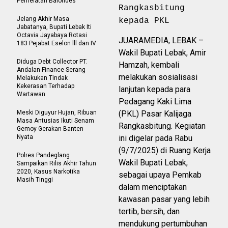
Perhelatan Balondes
Rangkasbitung
Jelang Akhir Masa
kepada PKL
Jabatanya, Bupati Lebak Iti
Octavia Jayabaya Rotasi
JUARAMEDIA, LEBAK –
183 Pejabat Eselon lll dan IV
Wakil Bupati Lebak, Amir
Diduga Debt Collector PT.
Hamzah, kembali
Andalan Finance Serang
melakukan sosialisasi
Melakukan Tindak
Kekerasan Terhadap
lanjutan kepada para
Wartawan
Pedagang Kaki Lima
Meski Diguyur Hujan, Ribuan
(PKL) Pasar Kalijaga
Masa Antusias Ikuti Senam
Rangkasbitung. Kegiatan
Gemoy Gerakan Banten
Nyata
ini digelar pada Rabu
(9/7/2025) di Ruang Kerja
Polres Pandeglang
Wakil Bupati Lebak,
Sampaikan Rilis Akhir Tahun
2020, Kasus Narkotika
sebagai upaya Pemkab
Masih Tinggi
dalam menciptakan
kawasan pasar yang lebih
tertib, bersih, dan
mendukung pertumbuhan