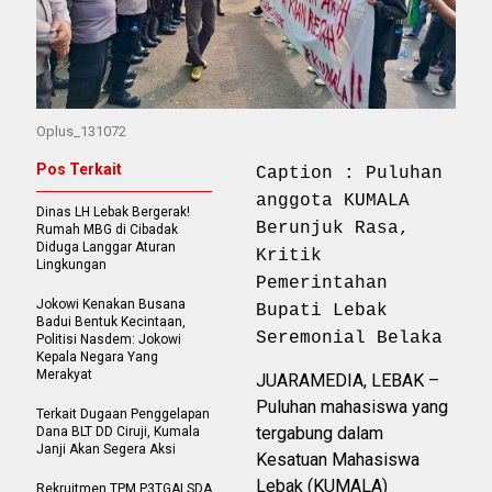
Oplus_131072
Pos Terkait
Caption : Puluhan
anggota KUMALA
Dinas LH Lebak Bergerak!
Berunjuk Rasa,
Rumah MBG di Cibadak
Diduga Langgar Aturan
Kritik
Lingkungan
Pemerintahan
Jokowi Kenakan Busana
Bupati Lebak
Badui Bentuk Kecintaan,
Seremonial Belaka
Politisi Nasdem: Jokowi
Kepala Negara Yang
Merakyat
JUARAMEDIA, LEBAK –
Puluhan mahasiswa yang
Terkait Dugaan Penggelapan
tergabung dalam
Dana BLT DD Ciruji, Kumala
Janji Akan Segera Aksi
Kesatuan Mahasiswa
Lebak (KUMALA)
Rekruitmen TPM P3TGAI SDA