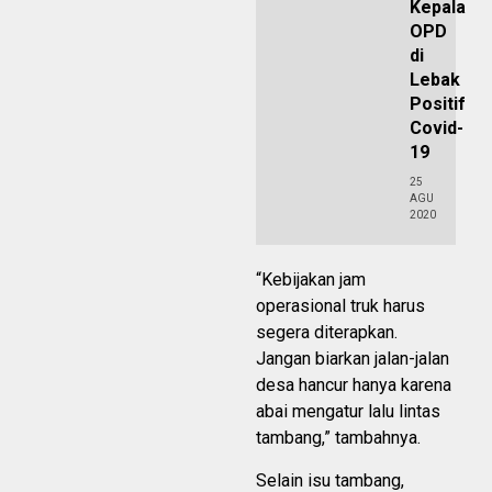
Kepala
OPD
di
Lebak
Positif
Covid-
19
25
AGU
2020
“Kebijakan jam
operasional truk harus
segera diterapkan.
Jangan biarkan jalan-jalan
desa hancur hanya karena
abai mengatur lalu lintas
tambang,” tambahnya.
Selain isu tambang,