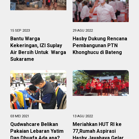
15 SEP 2023
29 AGU 2022
Bantu Warga
Hasby Dukung Rencana
Kekeringan, IZI Suplay
Pembangunan PTN
Air Bersih Untuk Warga
Khonghucu di Bateng
Sukarame
03 MEI 2021
13 AGU 2022
Qudwahcare Belikan
Meriahkan HUT RI ke
Pakaian Lebaran Yatim
77,Rumah Aspirasi
Dan Dhuafa,Ada apa?
Hasby Jayabaya Gelar