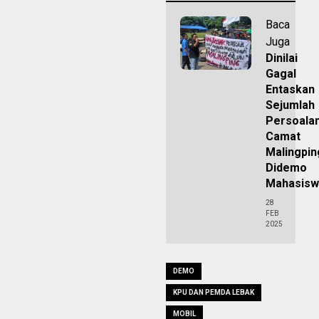
Baca
Juga
Dinilai
Gagal
Entaskan
Sejumlah
Persoalan
Camat
Malingpin
Didemo
Mahasis
28
FEB
2025
DEMO
KPU DAN PEMDA LEBAK
MOBIL