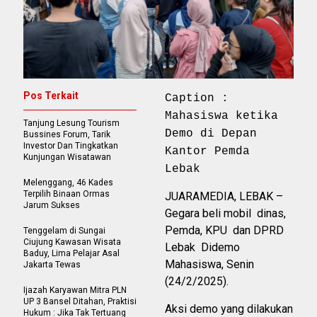
Pos Terkait
Caption :
Mahasiswa ketika
Tanjung Lesung Tourism
Demo di Depan
Bussines Forum, Tarik
Investor Dan Tingkatkan
Kantor Pemda
Kunjungan Wisatawan
Lebak
Melenggang, 46 Kades
Terpilih Binaan Ormas
JUARAMEDIA, LEBAK –
Jarum Sukses
Gegara beli mobil dinas,
Pemda, KPU dan DPRD
Tenggelam di Sungai
Ciujung Kawasan Wisata
Lebak Didemo
Baduy, Lima Pelajar Asal
Mahasiswa, Senin
Jakarta Tewas
(24/2/2025).
Ijazah Karyawan Mitra PLN
UP 3 Bansel Ditahan, Praktisi
Aksi demo yang dilakukan
Hukum : Jika Tak Tertuang