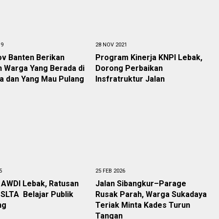
19
28 NOV 2021
v Banten Berikan
Program Kinerja KNPI Lebak,
n Warga Yang Berada di
Dorong Perbaikan
 dan Yang Mau Pulang
Insfratruktur Jalan
5
25 FEB 2026
 AWDI Lebak, Ratusan
Jalan Sibangkur–Parage
 SLTA Belajar Publik
Rusak Parah, Warga Sukadaya
ng
Teriak Minta Kades Turun
Tangan