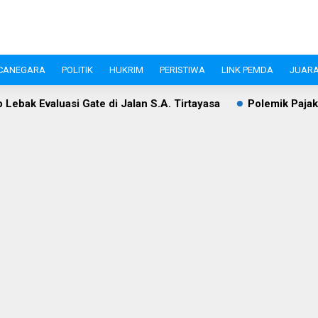
CANEGARA
POLITIK
HUKRIM
PERISTIWA
LINK PEMDA
JUARA
 di Jalan S.A. Tirtayasa
Polemik Pajak Tol Serang–Panim