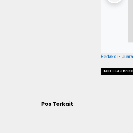
Redaksi - Juar
#ANTISIPASI #PEN
#TIDAKDIGELAR
Pos Terkait