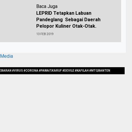
Baca Juga
LEPRID Tetapkan Labuan
Pandeglang Sebagai Daerah
Pelopor Kuliner Otak-Otak.
13 FEB 2019
aMedia
YEBARAN #VIRUS #CORONA #PAWAITA'ARUF #DEVILE #KAFILAH #MTQBANTEN