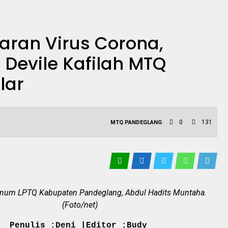
aran Virus Corona,
 Devile Kafilah MTQ
lar
0
131
MTQ
PANDEGLANG
Umum LPTQ Kabupaten Pandeglang, Abdul Hadits Muntaha.
(Foto/net)
Penulis :Deni |Editor :Budy