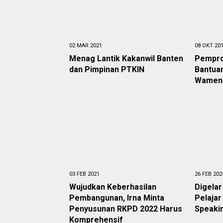
02 MAR 2021
08 OKT 20
Menag Lantik Kakanwil Banten
Pempro
dan Pimpinan PTKIN
Bantua
Wamena
03 FEB 2021
26 FEB 202
Wujudkan Keberhasilan
Digelar
Pembangunan, Irna Minta
Pelajar
Penyusunan RKPD 2022 Harus
Speaki
Komprehensif