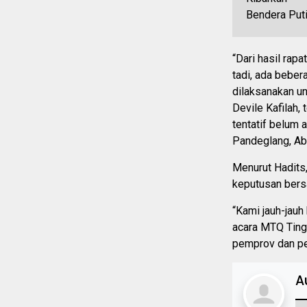
“Dari hasil rap
tadi, ada beber
dilaksanakan un
Devile Kafilah
tentatif belum
Pandeglang, Ab
Menurut Hadits
keputusan bers
“Kami jauh-jau
acara MTQ Ting
pemprov dan pem
A