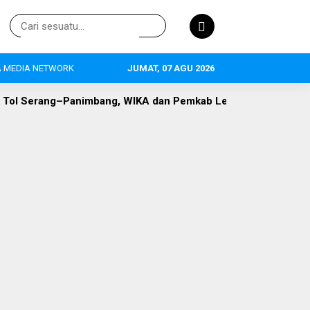
 MEDIA NETWORK
JUMAT, 07 AGU 2026
bang, WIKA dan Pemkab Lebak Capai Titik Temu
DLH Lebak