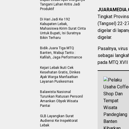
Tangani Lahan Kritis Jadi
Produktif
JUARAMEDIA
Tingkat Provins
Di Hari Jadi Ke 192
(Tangsel) 22-27
Kabupaten Lebak,
Mahasiswa Kirim Surat Cinta
digelar di lapa
Untuk Bupati, Isi Suratnya
digelar.
Bikin Terharu
Pasalnya, virus
Bidik Juara Tiga MTQ
Banten, Wabup Tanto :
sebagai langka
Kafilah, Jaga Performance
pada MTQ XVII 
Kejari Lebak Ikuti Cek
Kesehatan Gratis, Dinkes
Ajak Warga Manfaatkan
Layanan Puskesmas
Balawista Nasional
Turunkan Ratusan Personil
Amankan Obyek Wisata
Pantai
GLB Layangkan Surat
Audiensi Ke Inspektorat
Lebak