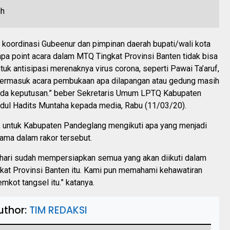
at koordinasi Gubeenur dan pimpinan daerah bupati/wali kota
apa point acara dalam MTQ Tingkat Provinsi Banten tidak bisa
tuk antisipasi merenaknya virus corona, seperti Pawai Ta’aruf,
, termasuk acara pembukaan apa dilapangan atau gedung masih
 ada keputusan.” beber Sekretaris Umum LPTQ Kabupaten
dul Hadits Muntaha kepada media, Rabu (11/03/20).
, untuk Kabupaten Pandeglang mengikuti apa yang menjadi
ama dalam rakor tersebut.
h hari sudah mempersiapkan semua yang akan diikuti dalam
kat Provinsi Banten itu. Kami pun memahami kehawatiran
kot tangsel itu.” katanya.
uthor:
TIM REDAKSI