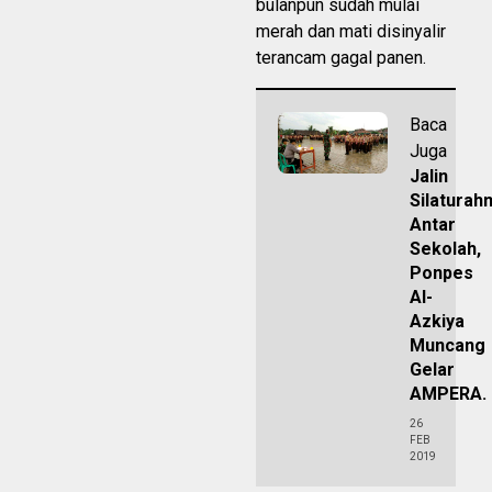
bulanpun sudah mulai
merah dan mati disinyalir
terancam gagal panen.
Baca
Juga
Jalin
Silaturah
Antar
Sekolah,
Ponpes
Al-
Azkiya
Muncang
Gelar
AMPERA.
26
FEB
2019