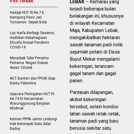
Pos Terkait
LEBAK
– Kemarau yang
terjadi beberapa bulan
Hadapi HUT RI Ke 74,
belakangan ini, khususnya
Kampung Pasir Jati
Turnamen Sepak Bola
di wilayah Kecamatan
Maja, Kabupaten Lebak,
Laz Harfa Berbagi Sesama,
mengakibatkan hektaran
Hadirkan Kebahagiaan
Dhuafa Disaat Pandemi
sawah tanaman padi milik
COVID-19
sejumlah petani di Desa
Menyibak Tabir Penemu
Buyut Mekar mengalami
Pertama ‘Negeri Diatas
kekeringan, terancam
Awan’ Citorek
gagal tanam dan gagal
ACT Banten dan FPUIB Siap
panen.
Bantu Palestina
Pantauan dilapangan,
Upacara Peringatan HUT RI
Ke-74 Di Kecamatan
akibat kekeringan
Warunggunung Berjalan
tersebut, selain kondisi
Khidmat
lahan sawah retak-retak,
Kemen PPPA Jamin Lindungi
tanaman padi yang baru
Hak Kelompok Suku Adat
berusia sekitar satu
Baduy