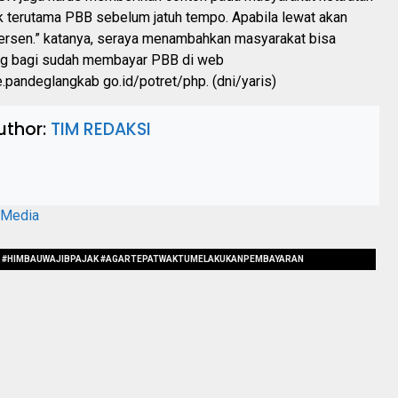
 terutama PBB sebelum jatuh tempo. Apabila lewat akan
ersen.” katanya, seraya menambahkan masyarakat bisa
ng bagi sudah membayar PBB di web
e.pandeglangkab go.id/potret/php. (dni/yaris)
uthor:
TIM REDAKSI
aMedia
 #HIMBAUWAJIBPAJAK #AGARTEPATWAKTUMELAKUKANPEMBAYARAN
EMPO