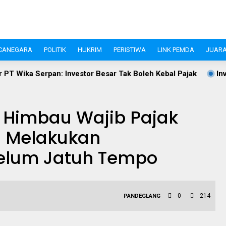
CANEGARA
POLITIK
HUKRIM
PERISTIWA
LINK PEMDA
JUARA
nvestor Besar Tak Boleh Kebal Pajak
Investasi Pandeglang 
 Himbau Wajib Pajak
u Melakukan
elum Jatuh Tempo
0
214
PANDEGLANG