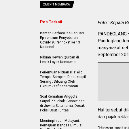
2 MENIT MEMBACA
Pos Terkait
Foto : Kepala 
Banten Berhasil Keluar Dari
PANDEGLANG – 
Episentrum Penyebaran
Pandeglang ter
Covid-19, Peringkat ke 13
Nasional
masyarakat seb
September 201
Ribuan Hewan Qurban di
Lebak Layak Konsumsi
Penemuan Ribuan KTP el di
Tempat Sampah, Disdukcapil
Serang : Dibuang Oleh
Oknum Staf Kecamatan
Soal Kematian Anggota
Satpol PP Lebak, Bonnie dan
dr Juwita Satu Irama, Desak
Hal tersebut di
Polisi Usut Tuntas
dari pajak rekl
Memimpin dan Melayani,
Kemajuan Bangsa Dimulai
“Hingga saat in