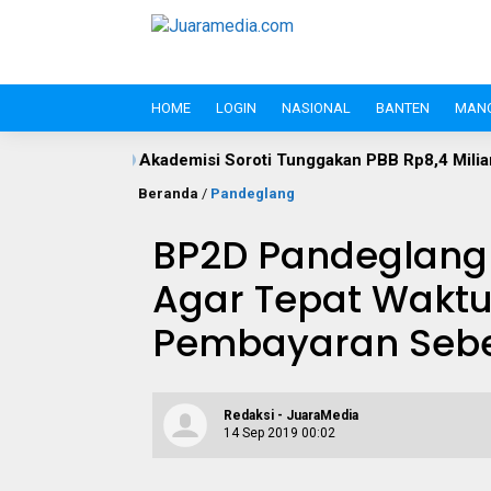
HOME
LOGIN
NASIONAL
BANTEN
MAN
kademisi Soroti Tunggakan PBB Rp8,4 Miliar PT Wika Serpan: I
Beranda
/
Pandeglang
BP2D Pandeglang
Agar Tepat Wakt
Pembayaran Seb
Redaksi - JuaraMedia
14 Sep 2019 00:02