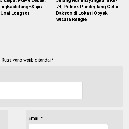
s Cepat PUPR Lebak,
Jelang Hut Bhayangkara Ke-
angkasbitung–Sajira
74, Polsek Pandeglang Gelar
 Usai Longsor
Baksos di Lokasi Obyek
Wisata Religie
.
Ruas yang wajib ditandai
*
Email
*