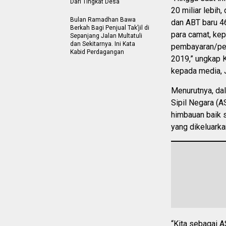
Dari Tingkat Desa
20 miliar lebih
Bulan Ramadhan Bawa
dan ABT baru 46
Berkah Bagi Penjual Tak’jil di
para camat, kep
Sepanjang Jalan Multatuli
dan Sekitarnya. Ini Kata
pembayaran/pel
Kabid Perdagangan
2019,” ungkap 
kepada media, J
Menurutnya, da
Sipil Negara (
himbauan baik s
yang dikeluark
“Kita sebagai 