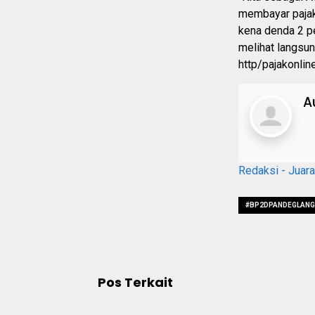
membayar pajak
kena denda 2 p
melihat langsu
http/pajakonlin
A
Redaksi - Juar
#BP2DPANDEGLANG
#SEBELUMJATUHT
Pos Terkait