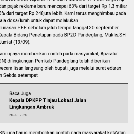
, dan pajak reklame baru mencapai 63% dari target Rp 1,3 miliar
% dari target Rp 248juta lebih. Kami terus menghimbau pada
ala desa/lurah untuk dapat melakukan
unasan PBB sebelum jatuh tempo tanggal 30 september
Kepala Bidang Penetapan pada BP2D Pandeglang, Muklis,SH
um’at (13/09).
lam upaya memberikan contoh pada masyarakat, Aparatur
ASN) dilingkungan Pemkab Pandeglang telah diberikan
ecara lisan langsung oleh bupati, juga melalui surat edaran
an Sekda setempat.
Baca Juga
Kepala DPKPP Tinjau Lokasi Jalan
Lingkungan Ambruk
20 JUL 2020
ASN juga harus memberikan contoh pada masyarakat keta’atan