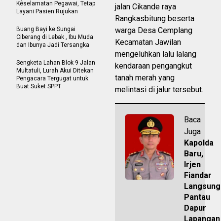
Kêselamatan Pegawai, Tetap
jalan Cikande raya
Layani Pasien Rujukan
Rangkasbitung beserta
Buang Bayi ke Sungai
warga Desa Cemplang
Ciberang di Lebak , Ibu Muda
Kecamatan Jawilan
dan Ibunya Jadi Tersangka
mengeluhkan lalu lalang
Sengketa Lahan Blok 9 Jalan
kendaraan pengangkut
Multatuli, Lurah Akui Ditekan
tanah merah yang
Pengacara Tergugat untuk
Buat Suket SPPT
melintasi di jalur tersebut.
Baca
Juga
Kapolda
Baru,
Irjen
Fiandar
Langsung
Pantau
Dapur
Lapangan