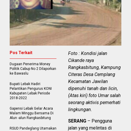
Pos Terkait
Foto : Kondisi jalan
Cikande raya
Dugaan Penerima Money
Rangkasbitung, Kampung
Politik Cabup No 2 Dilaporkan
ke Bawaslu
Citeras Desa Cemplang
Kecamatan Jawilan
Bupati Lebak Hadiri
dipenuhi tanah dan licin,
Pelantikan Pengurus KONI
Kabupaten Lebak Periode
(Atas kiri) foto Umar salah
2018-2022
seorang aktivis pemerhati
Gapensi Lebak Gelar Acara
lingkungan.
Malam Minggu Bersama Di
Alun -alun Rangkasbitung
SERANG
– Pengguna
jalan yang melintas di
RSUD Pandeglang Utamakan