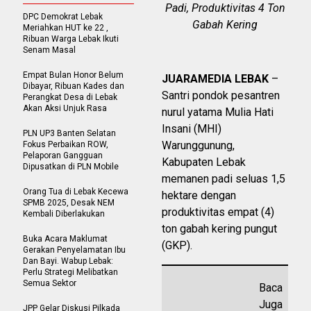
Padi, Produktivitas 4 Ton
DPC Demokrat Lebak
Gabah Kering
Meriahkan HUT ke 22 ,
Ribuan Warga Lebak Ikuti
Senam Masal
Empat Bulan Honor Belum
JUARAMEDIA LEBAK
–
Dibayar, Ribuan Kades dan
Santri pondok pesantren
Perangkat Desa di Lebak
Akan Aksi Unjuk Rasa
nurul yatama Mulia Hati
Insani (MHI)
PLN UP3 Banten Selatan
Warunggunung,
Fokus Perbaikan ROW,
Pelaporan Gangguan
Kabupaten Lebak
Dipusatkan di PLN Mobile
memanen padi seluas 1,5
Orang Tua di Lebak Kecewa
hektare dengan
SPMB 2025, Desak NEM
produktivitas empat (4)
Kembali Diberlakukan
ton gabah kering pungut
Buka Acara Maklumat
(GKP).
Gerakan Penyelamatan Ibu
Dan Bayi. Wabup Lebak:
Perlu Strategi Melibatkan
Semua Sektor
Baca
Juga
JPP Gelar Diskusi Pilkada