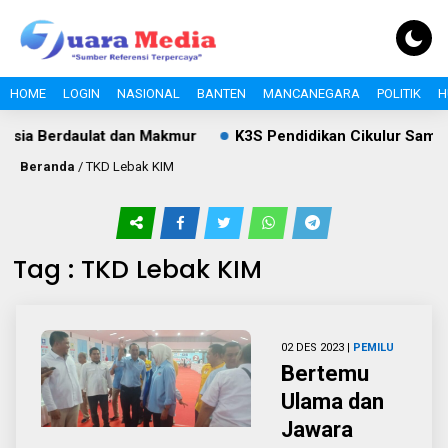
HOME
LOGIN
NASIONAL
BANTEN
MANCANEGARA
POLITIK
H
sia Berdaulat dan Makmur
K3S Pendidikan Cikulur Sampa
Beranda
/
TKD Lebak KIM
Tag : TKD Lebak KIM
02 DES 2023 |
PEMILU
Bertemu
Ulama dan
Jawara