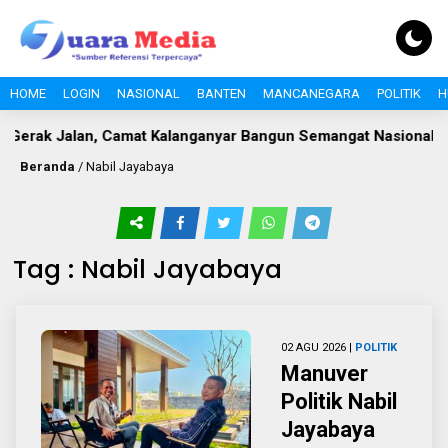
HOME
LOGIN
NASIONAL
BANTEN
MANCANEGARA
POLITIK
H
Camat Kalanganyar Bangun Semangat Nasionalisme Pelajar
Beranda
/
Nabil Jayabaya
Tag : Nabil Jayabaya
02 AGU 2026 |
POLITIK
Manuver
Politik Nabil
Jayabaya