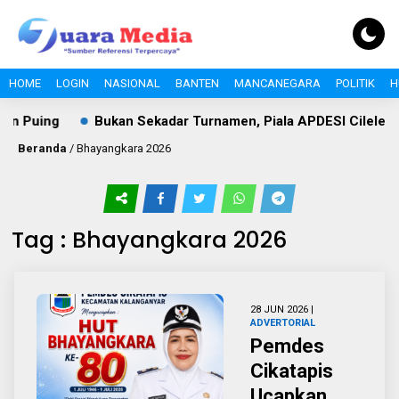
HOME
LOGIN
NASIONAL
BANTEN
MANCANEGARA
POLITIK
H
n Puing
Bukan Sekadar Turnamen, Piala APDESI Cileles 
Beranda
/
Bhayangkara 2026
Tag : Bhayangkara 2026
28 JUN 2026 |
ADVERTORIAL
Pemdes
Cikatapis
Ucapkan