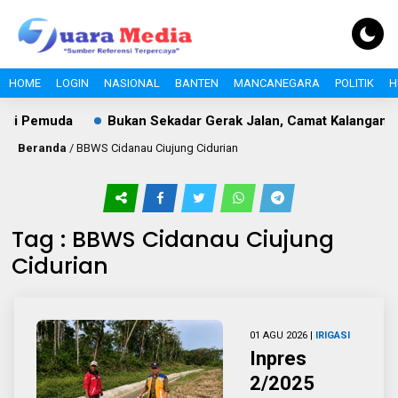
HOME
LOGIN
NASIONAL
BANTEN
MANCANEGARA
POLITIK
H
gi Pemuda
Bukan Sekadar Gerak Jalan, Camat Kalanganyar
Beranda
/
BBWS Cidanau Ciujung Cidurian
Tag : BBWS Cidanau Ciujung
Cidurian
01 AGU 2026 |
IRIGASI
Inpres
2/2025