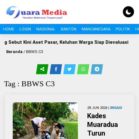
HOME
LOGIN
NASIONAL
BANTEN
MANCANEGARA
POLITIK
H
g Sebut Kini Aset Pasar, Keluhan Warga Siap Dievaluasi
P
Beranda
/
BBWS C3
Tag : BBWS C3
28 JUN 2026 |
IRIGASI
Kades
Muaradua
Turun