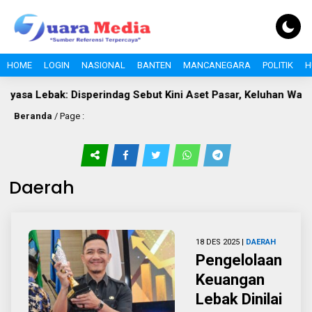
HOME
LOGIN
NASIONAL
BANTEN
MANCANEGARA
POLITIK
H
Lebak: Disperindag Sebut Kini Aset Pasar, Keluhan Warga Siap D
Beranda
/ Page :
Daerah
18 DES 2025 |
DAERAH
Pengelolaan
Keuangan
Lebak Dinilai