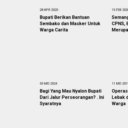
28 APR 2020
15 FEB 202
Bupati Berikan Bantuan
Semang
Sembako dan Masker Untuk
CPNS, B
Warga Carita
Merupa
05 MEI 2024
11 MEI 201
Bagi Yang Mau Nyalon Bupati
Operas
Dari Jalur Perseorangan? . Ini
Lebak d
Syaratnya
Warga