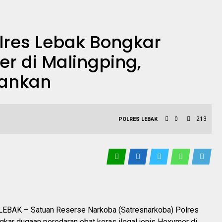
lres Lebak Bongkar
r di Malingping,
mankan
0
213
POLRES LEBAK
T
EBAK – Satuan Reserse Narkoba (Satresnarkoba) Polres
ar dugaan peredaran obat keras ilegal jenis Hexymer di