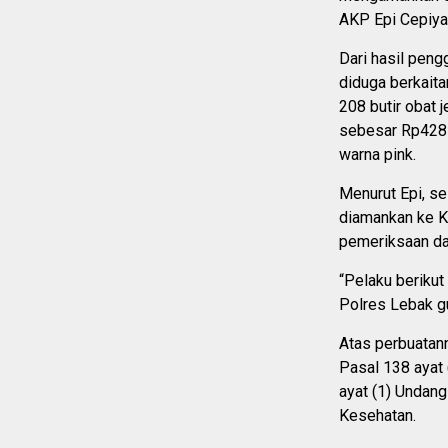
AKP Epi Cepiya
Dari hasil peng
diduga berkaita
208 butir obat j
sebesar Rp428 r
warna pink.
Menurut Epi, se
diamankan ke K
pemeriksaan da
“Pelaku berikut
Polres Lebak g
Atas perbuatan
Pasal 138 ayat 
ayat (1) Undan
Kesehatan.