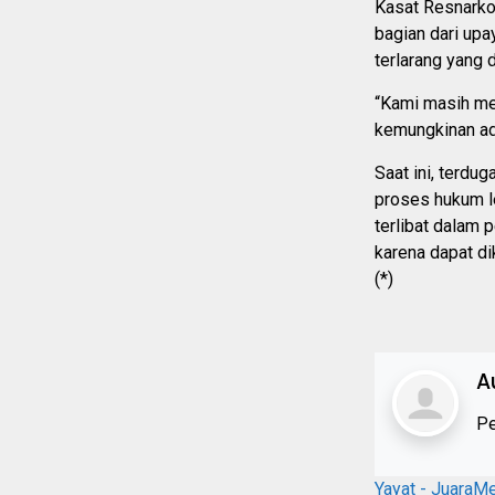
Kasat Resnark
bagian dari up
terlarang yang 
“Kami masih me
kemungkinan ada
Saat ini, terdu
proses hukum le
terlibat dalam 
karena dapat di
(*)
A
Pe
Yayat - JuaraM