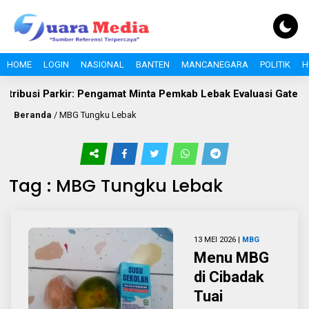
HOME
LOGIN
NASIONAL
BANTEN
MANCANEGARA
POLITIK
H
tribusi Parkir: Pengamat Minta Pemkab Lebak Evaluasi Gate di J
Beranda
/
MBG Tungku Lebak
Tag : MBG Tungku Lebak
13 MEI 2026 |
MBG
Menu MBG
di Cibadak
Tuai