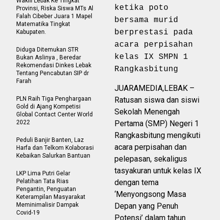
Wakili Lebak Ke Tingkat
ketika poto
Provinsi, Riska Siswa MTs Al
Falah Cibeber Juara 1 Mapel
bersama murid
Matematika Tingkat
berprestasi pada
Kabupaten.
acara perpisahan
Diduga Ditemukan STR
kelas IX SMPN 1
Bukan Aslinya , Beredar
Rekomendasi Dinkes Lebak
Rangkasbitung
Tentang Pencabutan SIP dr
Farah
JUARAMEDIA,LEBAK –
PLN Raih Tiga Penghargaan
Ratusan siswa dan siswi
Gold di Ajang Kompetisi
Sekolah Menengah
Global Contact Center World
2022
Pertama (SMP) Negeri 1
Rangkasbitung mengikuti
Peduli Banjir Banten, Laz
acara perpisahan dan
Harfa dan Telkom Kolaborasi
Kebaikan Salurkan Bantuan
pelepasan, sekaligus
tasyakuran untuk kelas IX
LKP Lima Putri Gelar
Pelatihan Tata Rias
dengan tema
Pengantin, Penguatan
‘Menyongsong Masa
Keterampilan Masyarakat
Meminimalisir Dampak
Depan yang Penuh
Covid-19
Potensi’ dalam tahun