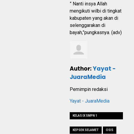
” Nanti insya Allah
mengikuti wilbi di tingkat
kabupaten yang akan di
selenggarakan di
bayah,”pungkasnya. (adv)
Author:
Yayat -
JuaraMedia
Pemimpin redaksi
Yayat - JuaraMedia
KELAS IX SMPN 1
RANGKASBITUNG
KEPSEK SELAMET
OSIS